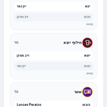
יצא
יזן נסר
נכנס
זיב מורגן
away
חילוף יוצא
'
46
יוצא
זיב מורגן
נכנס
יזן נסר
away
שער
'
56
כובש
Luccas Paraizo