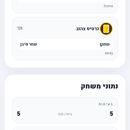
home
כרטיס צהוב
'
59
שחקן
שחר פיבן
away
נתוני משחק
בעיטות
5
5
בית / חוץ