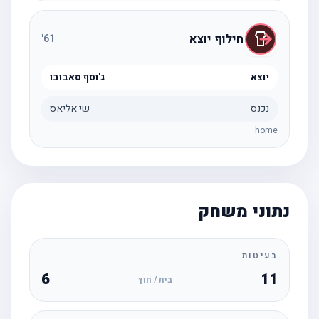
חילוף יוצא
'
61
יוצא
ג'וסף סאבובו
נכנס
שי אליאס
home
נתוני משחק
בעיטות
6
11
בית / חוץ