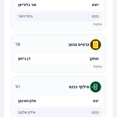
יוצא
אור בלוריאן
נכנס
מיגל ויטור
home
כרטיס צהוב
'
58
שחקן
דן ביטון
home
חילוף נכנס
'
61
יצא
אלון תורגמן
נכנס
אילון אלמוג