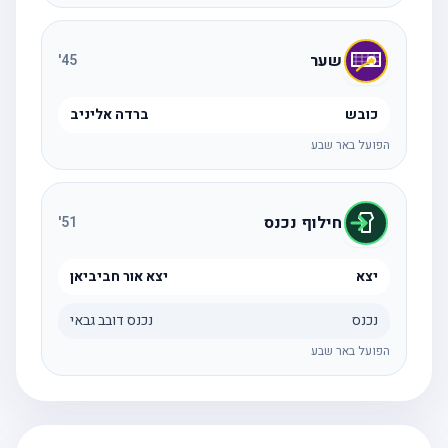
שער
'
45
כובש
ברדה אליניב
הפועל באר שבע
חילוף נכנס
'
51
יצא
יצא אור חביביאן
נכנס
נכנס דובב גבאי
הפועל באר שבע