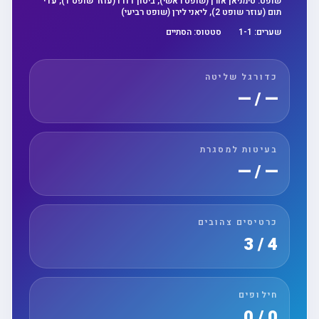
שופט:
סימניאן אורן (שופט ראשי), ביטון דודו (עוזר שופט 1), עדי
תום (עוזר שופט 2), ליאני לירן (שופט רביעי)
שערים:
1
-
1
סטטוס:
הסתיים
כדורגל שליטה
— / —
בעיטות למסגרת
— / —
כרטיסים צהובים
4 / 3
חילופים
0 / 0