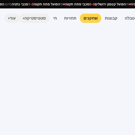
נתניה
חי
הפועל קטמון ירושלים
0–0
מכבי פתח תקווה
חי
הפועל פתח תקווה
0–1
מכבי נתניה
סיום:
טבלה
קבוצות
שחקנים
תחזיות
חי
סטטיסטיקה
עוד
▾
▾