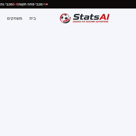
חי
מכבי פתח תקווה
0–0
מכבי 
בית
משחקים