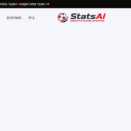
חי
מכבי פתח תקווה
0–0
מכבי נת
בית
משחקים