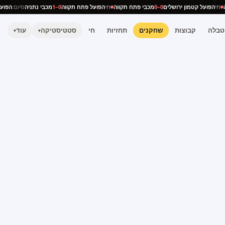
ניה
חי
הפועל קטמון ירושלים
0–0
מכבי פתח תקווה
חי
הפועל פתח תקווה
0–1
מכבי נתניה
סיום:
הפ
טבלה
קבוצות
שחקנים
תחזיות
חי
סטטיסטיקה
עוד
▾
▾