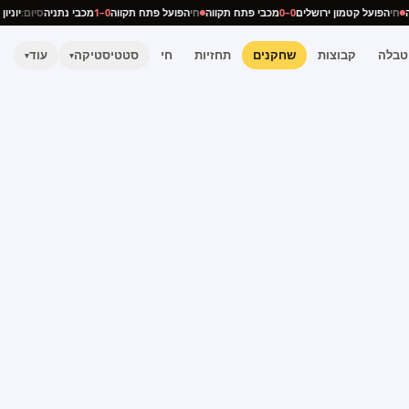
ניה
חי
הפועל קטמון ירושלים
0–0
מכבי פתח תקווה
חי
הפועל פתח תקווה
0–1
מכבי נתניה
סיום:
יו
טבלה
קבוצות
שחקנים
תחזיות
חי
סטטיסטיקה
עוד
▾
▾