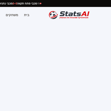
חי
מכבי פתח תקווה
0–0
מכבי נת
בית
משחקים