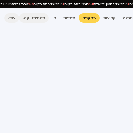
תניה
חי
הפועל קטמון ירושלים
0–0
מכבי פתח תקווה
חי
הפועל פתח תקווה
0–1
מכבי נתניה
סיום:
י
טבלה
קבוצות
שחקנים
תחזיות
חי
סטטיסטיקה
עוד
▾
▾