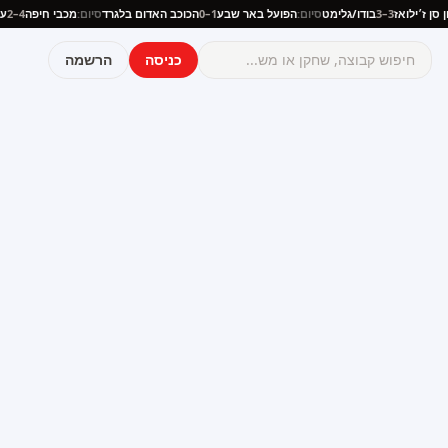
וניון סן ז׳ילואז
3–3
בודו/גלימט
סיום:
הפועל באר שבע
1–0
הכוכב האדום בלגרד
סיום:
מכבי חיפה
4–2
כניסה
הרשמה