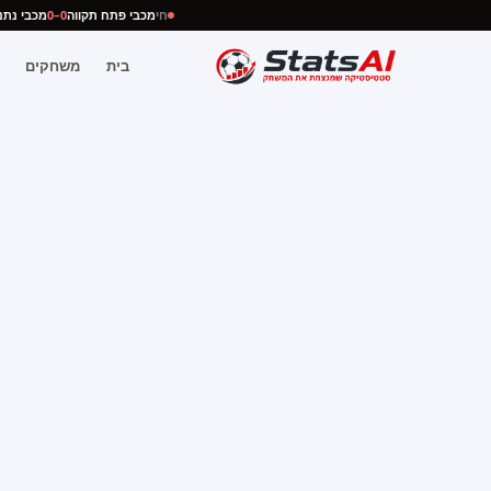
חי
מכבי פתח תקווה
0–0
מכבי נ
בית
משחקים