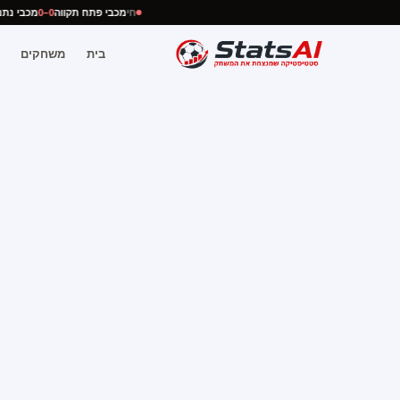
חי
מכבי פתח תקווה
0–0
מכבי 
בית
משחקים