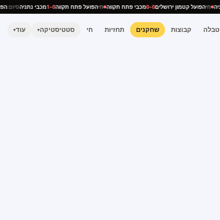
נתניה
חי
הפועל קטמון ירושלים
0–0
מכבי פתח תקווה
חי
הפועל פתח תקווה
0–1
מכבי נתניה
סיום:
טבלה
קבוצות
שחקנים
תחזיות
חי
סטטיסטיקה
עוד
▾
▾