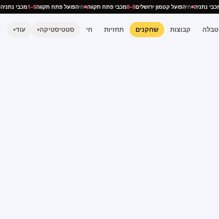
מכבי נתניה
חי
הפועל קטמון ירושלים
0–0
מכבי פתח תקווה
חי
הפועל פתח תקווה
0–1
מכבי נתנ
טבלה
קבוצות
שחקנים
תחזיות
חי
סטטיסטיקה
עוד
▾
▾