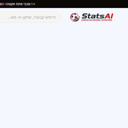
חי
מכבי פתח תקווה
0–0
מכבי נתניה
ח
☰