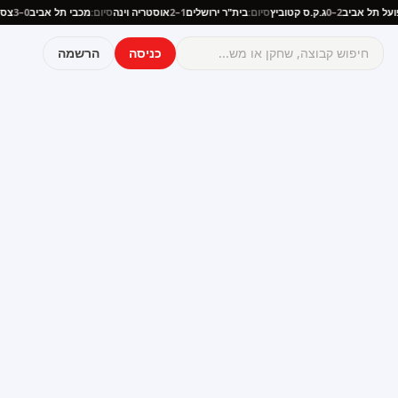
הפועל תל אביב
2–0
ג.ק.ס קטוביץ
סיום:
בית"ר ירושלים
1–2
אוסטריה וינה
סיום:
מכבי תל אביב
0–3
כניסה
הרשמה