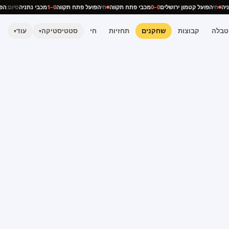
נתניה
חי
הפועל קטמון ירושלים
0–0
מכבי פתח תקווה
חי
הפועל פתח תקווה
0–1
מכבי נתניה
סיום:
טבלה
קבוצות
שחקנים
תחזיות
חי
סטטיסטיקה
עוד
▾
▾