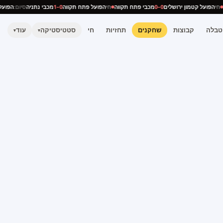
יה
חי
הפועל קטמון ירושלים
0–0
מכבי פתח תקווה
חי
הפועל פתח תקווה
0–1
מכבי נתניה
סיום:
הפו
טבלה
קבוצות
שחקנים
תחזיות
חי
סטטיסטיקה
עוד
▾
▾