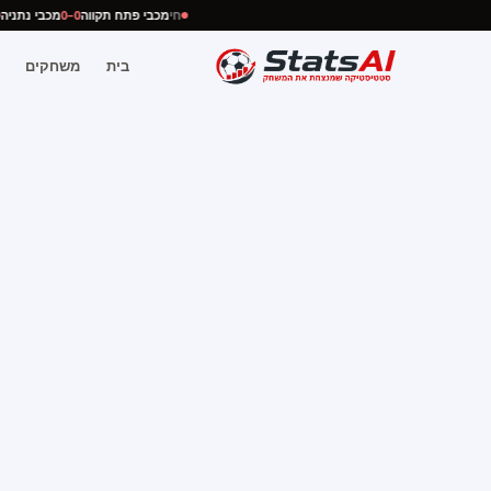
חי
מכבי פתח תקווה
0–0
מכבי נתנ
בית
משחקים