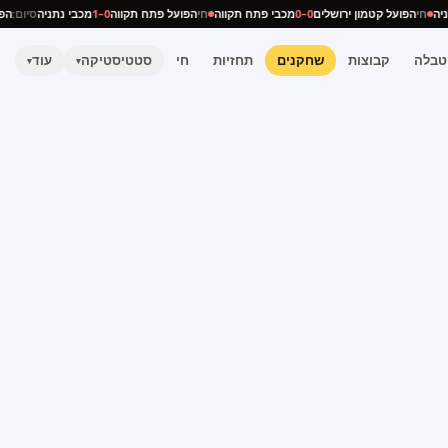
נתניה
חי
הפועל קטמון ירושלים
0–0
מכבי פתח תקווה
חי
הפועל פתח תקווה
0–1
מכבי נתניה
סיום:
טבלה
קבוצות
שחקנים
תחזיות
חי
סטטיסטיקה
עוד
▾
▾