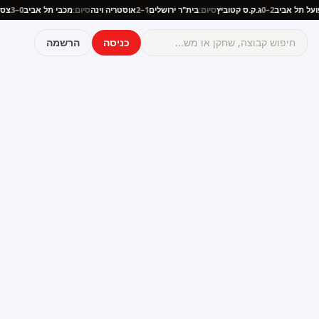
הפועל תל אביב
2–0
ג.ק.ס קטוביץ
סיום:
בית"ר ירושלים
1–2
אוסטריה וינה
סיום:
מכבי תל אביב
0–3
כניסה
הרשמה