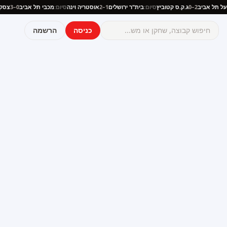
פועל תל אביב
2–0
ג.ק.ס קטוביץ
סיום:
בית"ר ירושלים
1–2
אוסטריה וינה
סיום:
מכבי תל אביב
0–3
צ
כניסה
הרשמה