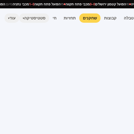
תניה
חי
הפועל קטמון ירושלים
0–0
מכבי פתח תקווה
חי
הפועל פתח תקווה
0–1
מכבי נתניה
סיום:
ה
טבלה
קבוצות
שחקנים
תחזיות
חי
סטטיסטיקה
עוד
▾
▾