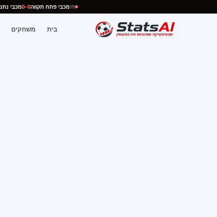
חי
מכבי פתח תקווה
0–0
מכבי נ
בית
משחקים