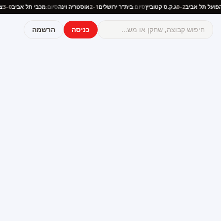
ם:
הפועל תל אביב
2–0
ג.ק.ס קטוביץ
סיום:
בית"ר ירושלים
1–2
אוסטריה וינה
סיום:
מכבי תל אביב
0–3
כניסה
הרשמה