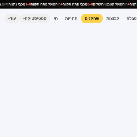
י נתניה
חי
הפועל קטמון ירושלים
0–0
מכבי פתח תקווה
חי
הפועל פתח תקווה
0–1
מכבי נתניה
סיו
טבלה
קבוצות
שחקנים
תחזיות
חי
סטטיסטיקה
עוד
▾
▾