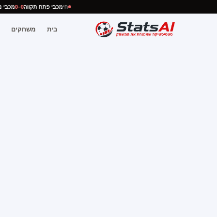
חי
מכבי פתח תקווה
0–0
מכב
בית
משחקים