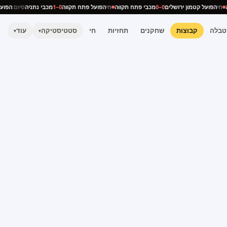
ניה
חי
הפועל קטמון ירושלים
0–0
מכבי פתח תקווה
חי
הפועל פתח תקווה
0–1
מכבי נתניה
סיום:
הפ
טבלה
קבוצות
שחקנים
תחזיות
חי
סטטיסטיקה
עוד
▾
▾