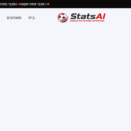
חי
מכבי פתח תקווה
0–0
מכבי נת
בית
משחקים