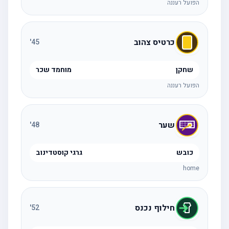
הפועל רעננה
כרטיס צהוב
'
45
שחקן
מוחמד שכר
הפועל רעננה
שער
'
48
כובש
גרגי קוסטדינוב
home
חילוף נכנס
'
52