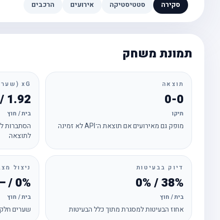
סקירה
סטטיסטיקה
אירועים
הרכבים
תמונת משחק
תוצאה
xG (שערים צפויים)
1.92 / 0.69
0-0
תיקו
בית / חוץ
מופק גם מאירועים אם תוצאת ה־API לא זמינה
הסתברות לכ
לתוצאה
דיוק בבעיטות
ניצול מצב
0% / —
38% / 0%
בית / חוץ
בית / חוץ
אחוז הבעיטות למסגרת מתוך כלל הבעיטות
שערים חלקי