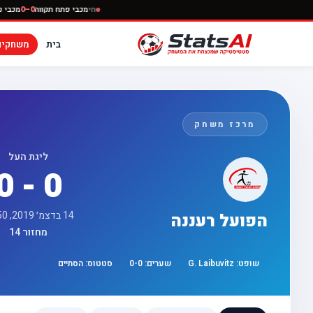
חי
מכבי פתח תקוו
בית
משחקים
מרכז משחק
ליגת העל
0 - 0
14 בדצמ׳ 2019, 17:50
הפועל רעננה
מחזור 14
שופט:
G. Laibuvitz
שערים:
0
-
0
סטטוס:
הסתיים