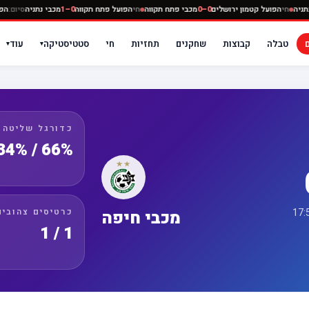
ה
0–0
מכבי נתניה
חי
הפועל קטמון ירושלים
0–0
מכבי פתח תקווה
חי
הפועל פתח תקווה
0–1
מכבי נת
טבלה
קבוצות
שחקנים
תחזיות
חי
סטטיסטיקה
עוד
▾
▾
כדורגל שליטה
66% / 34%
כרטיסים צהובים
מכבי חיפה
1 / 1