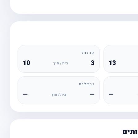
קרנות
10
3
13
בית / חוץ
נבדלים
—
—
—
בית / חוץ
ותים