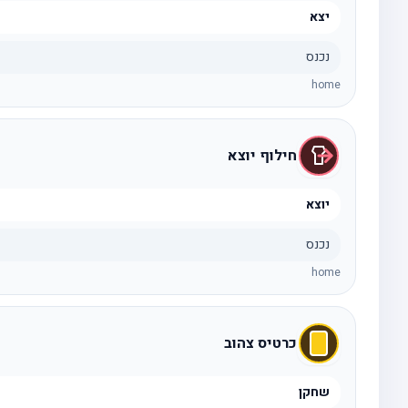
יצא
נכנס
home
חילוף יוצא
יוצא
נכנס
home
כרטיס צהוב
שחקן