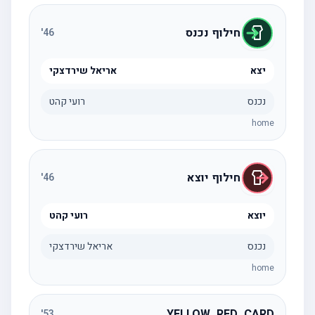
חילוף נכנס
'
46
יצא
אריאל שירדצקי
נכנס
רועי קהט
home
חילוף יוצא
'
46
יוצא
רועי קהט
נכנס
אריאל שירדצקי
home
YELLOW_RED_CARD
'
53