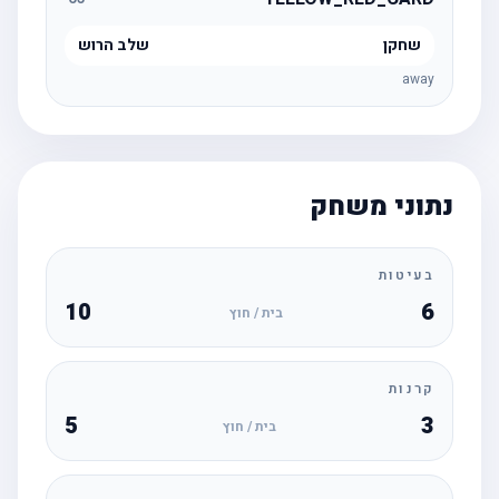
שחקן
שלב הרוש
away
נתוני משחק
בעיטות
10
6
בית / חוץ
קרנות
5
3
בית / חוץ