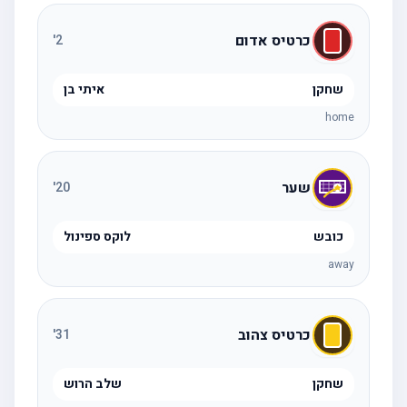
כרטיס אדום
'
2
שחקן
איתי בן
home
שער
'
20
כובש
לוקס ספינול
away
כרטיס צהוב
'
31
שחקן
שלב הרוש