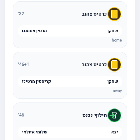
כרטיס צהוב
'
32
שחקן
מרטין אטמנגו
home
כרטיס צהוב
'
46
+1
שחקן
קריסטין מרטינז
away
חילוף נכנס
'
46
יצא
שלומי אזולאי