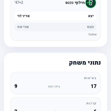
חילוף נכנס
'
47
+2
יצא
אדיר לוי
נכנס
אורי אזו
home
נתוני משחק
בעיטות
9
17
בית / חוץ
קרנות