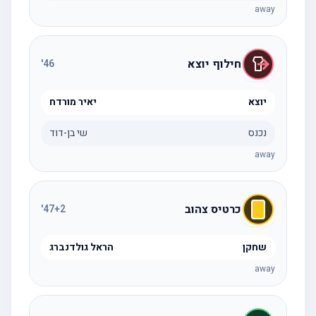
away
חילוף יוצא
'
46
יוצא
יאיר מורדח
נכנס
שי בן-דוד
away
כרטיס צהוב
'
47
+2
שחקן
הראל גולדנברג
away