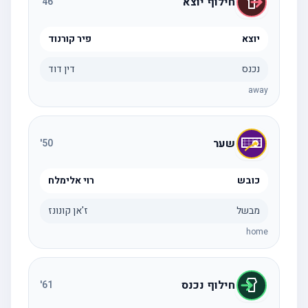
חילוף יוצא
'
46
יוצא
פיר קורנוד
נכנס
דין דוד
away
שער
'
50
כובש
רוי אלימלח
מבשל
ז'אן קונונז
home
חילוף נכנס
'
61