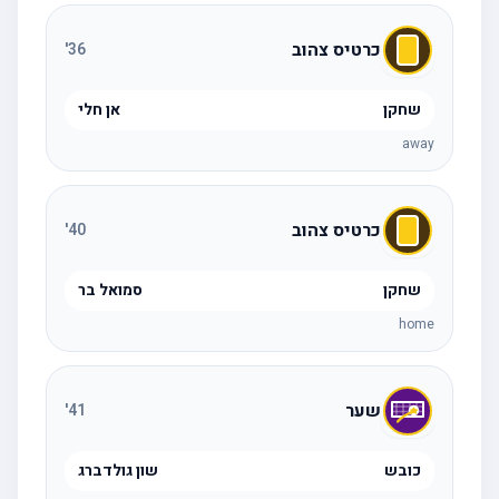
כרטיס צהוב
'
36
שחקן
אן חלי
away
כרטיס צהוב
'
40
שחקן
סמואל בר
home
שער
'
41
כובש
שון גולדברג