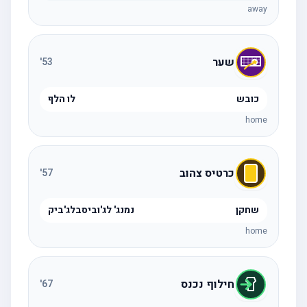
away
שער
'
53
כובש
לו הלף
home
כרטיס צהוב
'
57
שחקן
נמנג' לג'וביסבלג'ביק
home
חילוף נכנס
'
67