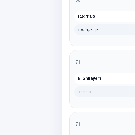
'
66
סעיד אבו
יון ניקולסקו
'
71
E. Ghnayem
סר פדיד
'
71