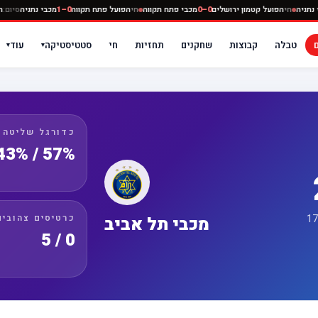
0–
מכבי נתניה
חי
הפועל קטמון ירושלים
0–0
מכבי פתח תקווה
חי
הפועל פתח תקווה
0–1
מכבי נתנ
טבלה
קבוצות
שחקנים
תחזיות
חי
סטטיסטיקה
עוד
▾
▾
כדורגל שליטה
57% / 43%
כרטיסים צהובים
מכבי תל אביב
0 / 5