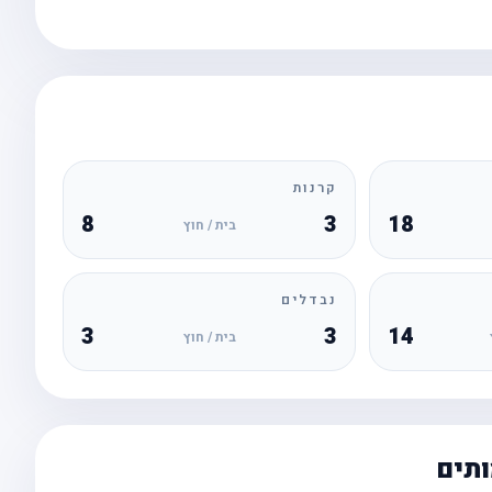
קרנות
8
3
18
בית / חוץ
נבדלים
3
3
14
בית / חוץ
ותים