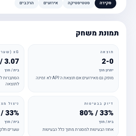
סקירה
סטטיסטיקה
אירועים
הרכבים
תמונת משחק
תוצאה
xG (שערים צפויים)
3.07 / 0.48
2-0
יתרון חוץ
בית / חוץ
מופק גם מאירועים אם תוצאת ה־API לא זמינה
הסתברות לכ
לתוצאה
דיוק בבעיטות
ניצול מצב
33% / 0%
33% / 80%
בית / חוץ
בית / חוץ
אחוז הבעיטות למסגרת מתוך כלל הבעיטות
שערים חלקי