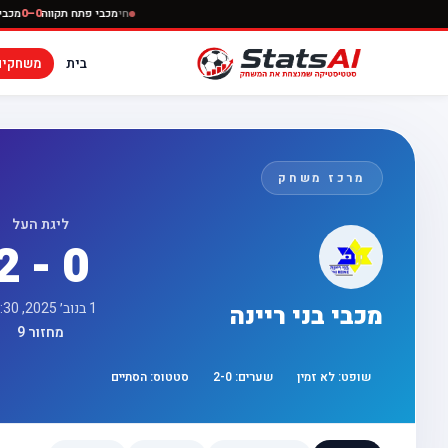
חי
מכבי פתח תקווה
0
בית
משחקים
מרכז משחק
ליגת העל
2 - 0
1 בנוב׳ 2025, 17:30
מכבי בני ריינה
מחזור 9
שופט:
לא זמין
שערים:
0
-
2
סטטוס:
הסתיים