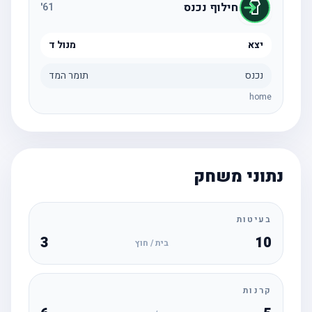
חילוף נכנס
'
61
יצא
מנול ד
נכנס
תומר המד
home
נתוני משחק
בעיטות
3
10
בית / חוץ
קרנות