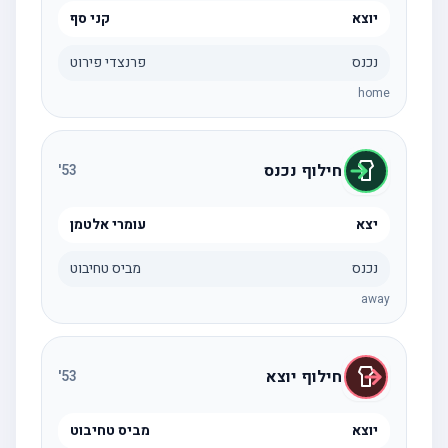
יוצא
קני סף
נכנס
פרנצדי פירוט
home
חילוף נכנס
'
53
יצא
עומרי אלטמן
נכנס
מביס טחיבוט
away
חילוף יוצא
'
53
יוצא
מביס טחיבוט