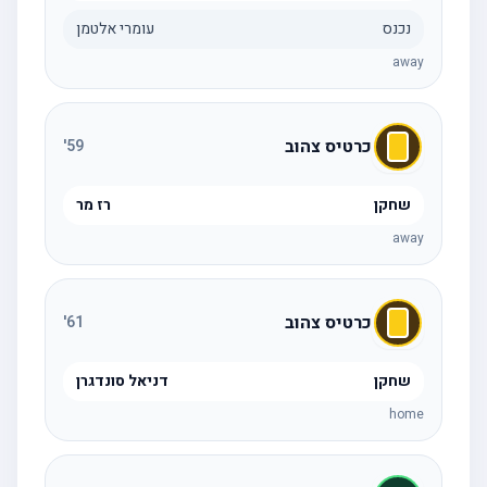
נכנס
עומרי אלטמן
away
כרטיס צהוב
'
59
שחקן
רז מר
away
כרטיס צהוב
'
61
שחקן
דניאל סונדגרן
home