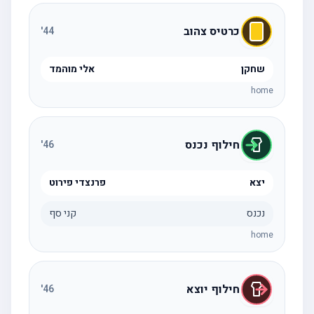
כרטיס צהוב
'
44
שחקן
אלי מוהמד
home
חילוף נכנס
'
46
יצא
פרנצדי פירוט
נכנס
קני סף
home
חילוף יוצא
'
46