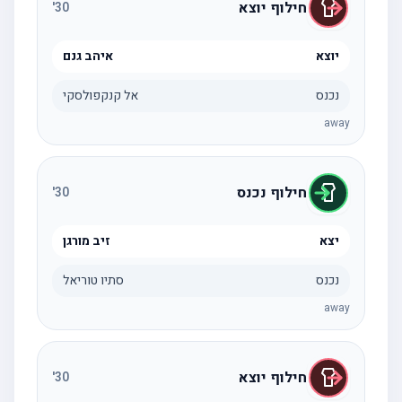
חילוף יוצא
'
30
יוצא
איהב גנם
נכנס
אל קנקפולסקי
away
חילוף נכנס
'
30
יצא
זיב מורגן
נכנס
סתיו טוריאל
away
חילוף יוצא
'
30