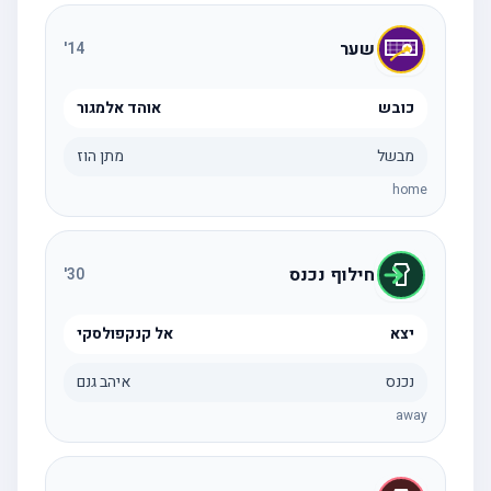
שער
'
14
כובש
אוהד אלמגור
מבשל
מתן הוז
home
חילוף נכנס
'
30
יצא
אל קנקפולסקי
נכנס
איהב גנם
away