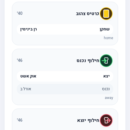
כרטיס צהוב
'
40
שחקן
רן בינימין
home
חילוף נכנס
'
46
יצא
אוק אשט
נכנס
אורל ב
away
חילוף יוצא
'
46