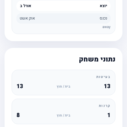
יוצא
אורל ב
נכנס
אוק אשט
away
נתוני משחק
בעיטות
13
13
בית / חוץ
קרנות
8
1
בית / חוץ