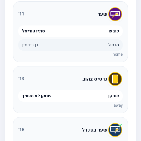
שער
'
11
כובש
סתיו טוריאל
מבשל
רן בינימין
home
כרטיס צהוב
'
13
שחקן
שחקן לא משויך
away
שער בפנדל
'
18