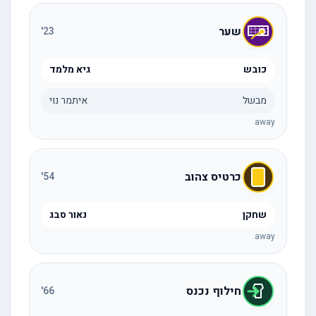
שער
'
23
כובש
גיא מלמד
מבשל
איתמר נוי
away
כרטיס צהוב
'
54
שחקן
נאור סבג
away
חילוף נכנס
'
66