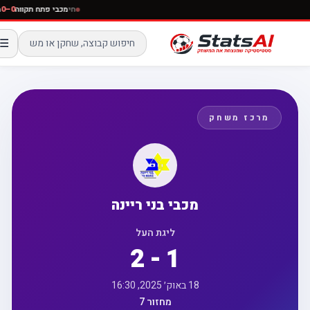
חי
מכבי פתח תקווה
0–0
☰
מרכז משחק
מכבי בני ריינה
ליגת העל
2 - 1
18 באוק׳ 2025, 16:30
מחזור 7