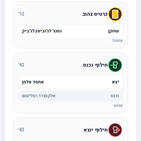
כרטיס צהוב
'
12
שחקן
נמנג' לג'וביסבלג'ביק
home
חילוף נכנס
'
42
יצא
אחמד סלמן
נכנס
אלקסנדר רמלינגום
away
חילוף יוצא
'
42