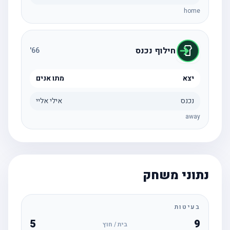
home
חילוף נכנס
'
66
יצא
מתו אנים
נכנס
אילי אליי
away
נתוני משחק
בעיטות
5
9
בית / חוץ