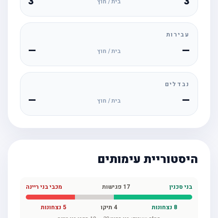
3
3
בית / חוץ
עבירות
—
—
בית / חוץ
נבדלים
—
—
בית / חוץ
היסטוריית עימותים
בני סכנין
17
פגישות
מכבי בני ריינה
8
נצחונות
4
תיקו
5
נצחונות