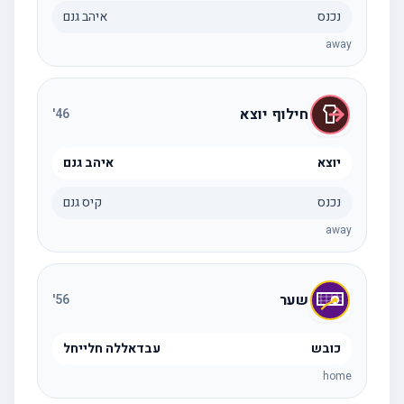
נכנס
איהב גנם
away
חילוף יוצא
'
46
יוצא
איהב גנם
נכנס
קיס גנם
away
שער
'
56
כובש
עבדאללה חלייחל
home