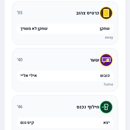
כרטיס צהוב
'
35
שחקן
שחקן לא משויך
away
שער
'
40
כובש
אילי אליי
home
חילוף נכנס
'
46
יצא
קיס גנם