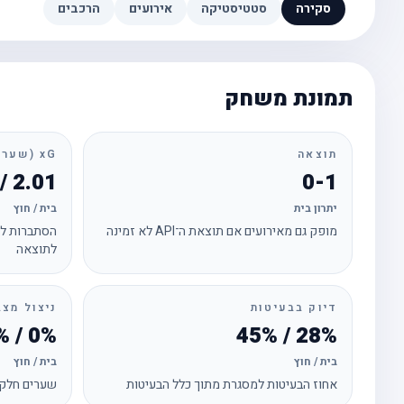
סקירה
סטטיסטיקה
אירועים
הרכבים
תמונת משחק
תוצאה
xG (שערים צפויים)
2.01 / 1.23
0-1
יתרון בית
בית / חוץ
מופק גם מאירועים אם תוצאת ה־API לא זמינה
הסתברות לכ
לתוצאה
דיוק בבעיטות
ניצול מצב
0% / 20%
28% / 45%
בית / חוץ
בית / חוץ
אחוז הבעיטות למסגרת מתוך כלל הבעיטות
שערים חלקי