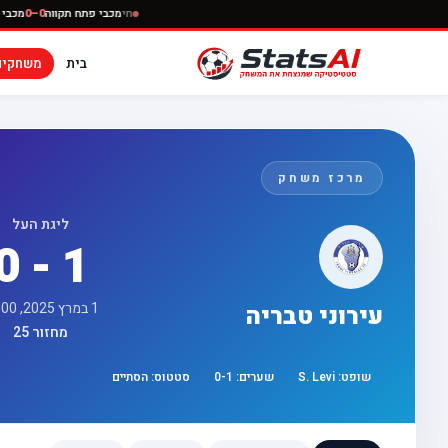
חי
מכבי פתח תקווה
בית
משחקים
מרכז משחק
ליגת העל
0 - 1
1 במרץ 2025, 18:00
עירוני טבריה
מחזור 25
שופט:
S. Levi
שערים:
1
-
0
סטטוס:
הסתיים