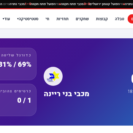
0–0
מכבי נתניה
חי
הפועל קטמון ירושלים
0–0
מכבי פתח תקווה
חי
הפועל פתח תקווה
0–1
מכבי נת
טבלה
קבוצות
שחקנים
תחזיות
חי
סטטיסטיקה
עוד
▾
▾
כדורגל שליטה
69% / 31%
כרטיסים צהובים
מכבי בני ריינה
1 / 0