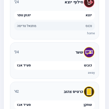
חילוף יוצא
'
24
יוצא
יונתן טפר
נכנס
מתנאל טדיסה
home
שער
'
34
כובש
סעיד אבו
away
כרטיס צהוב
'
42
שחקן
סעיד אבו