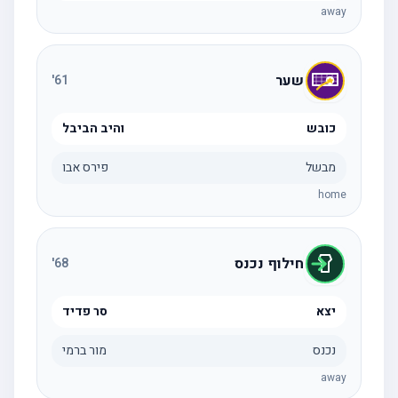
away
שער
'
61
כובש
והיב הביבל
מבשל
פירס אבו
home
חילוף נכנס
'
68
יצא
סר פדיד
נכנס
מור ברמי
away