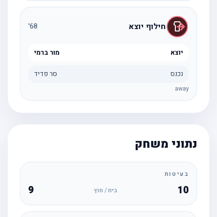
חילוף יוצא
'
68
יוצא
מור ברמי
נכנס
סר פדיד
away
נתוני משחק
בעיטות
9
10
בית / חוץ