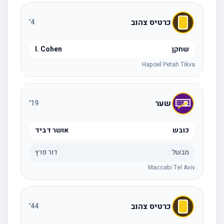
כרטיס צהוב
'
4
שחקן
I. Cohen
Hapoel Petah Tikva
שער
'
19
כובש
אושר דביד
מבשל
דור פרץ
Maccabi Tel Aviv
כרטיס צהוב
'
44