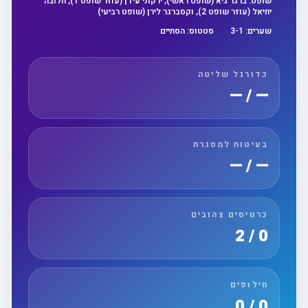
שופט:
ברגר גיא (שופט ראשי), ירקוני עידן (עוזר שופט 1), חלובה
יחיאל (עוזר שופט 2), וקסברגר לירן (שופט רביעי)
שערים:
1
-
3
סטטוס:
הסתיים
כדורגל שליטה
— / —
בעיטות למסגרת
— / —
כרטיסים צהובים
0 / 2
חילופים
0 / 0