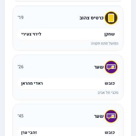
כרטיס צהוב
'
19
שחקן
לירוי צעירי
הפועל פתח תקווה
שער
'
26
כובש
ראדי מהראן
מכבי תל אביב
שער
'
45
כובש
זהבי ערן