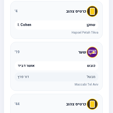
כרטיס צהוב
'
4
שחקן
I. Cohen
Hapoel Petah Tikva
שער
'
19
כובש
אושר דביד
מבשל
דור פרץ
Maccabi Tel Aviv
כרטיס צהוב
'
44