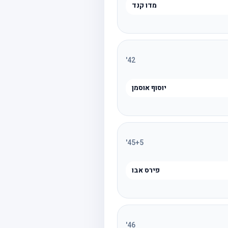
מדו קנד
'
42
יוסוף אוסמן
'
45
+5
פירס אבו
'
46