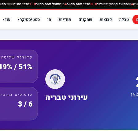
מכבי נתניה
חי
הפועל קטמון ירושלים
0–0
מכבי פתח תקווה
חי
הפועל פתח תקווה
0–1
מכבי נתני
טבלה
קבוצות
שחקנים
תחזיות
חי
סטטיסטיקה
עוד
▾
▾
כדורגל שליטה
51% / 49%
כרטיסים צהובים
עירוני טבריה
6 / 3