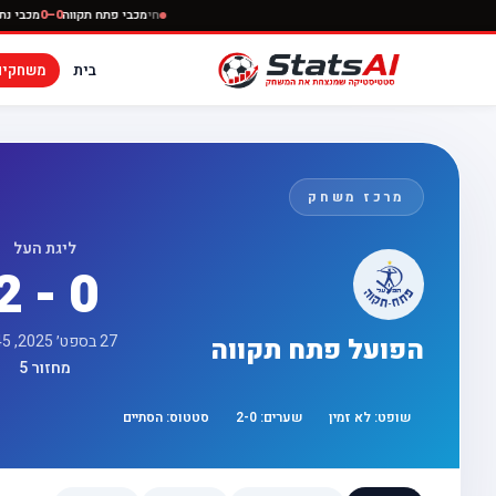
חי
מכבי פתח תקווה
0–0
בית
משחקים
מרכז משחק
ליגת העל
2 - 0
27 בספט׳ 2025, 16:45
הפועל פתח תקווה
מחזור 5
שופט:
לא זמין
שערים:
0
-
2
סטטוס:
הסתיים