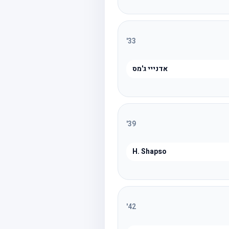
'
33
אדנייי ג'מס
'
39
H. Shapso
'
42