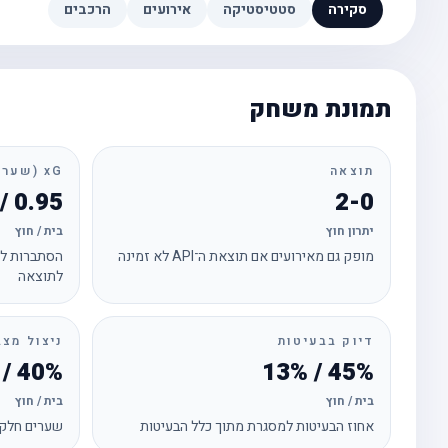
סקירה
סטטיסטיקה
אירועים
הרכבים
תמונת משחק
תוצאה
xG (שערים צפויים)
0.95 / 0.53
2-0
יתרון חוץ
בית / חוץ
מופק גם מאירועים אם תוצאת ה־API לא זמינה
הסתברות לכ
לתוצאה
דיוק בבעיטות
ניצול מצב
40% / 0%
45% / 13%
בית / חוץ
בית / חוץ
אחוז הבעיטות למסגרת מתוך כלל הבעיטות
שערים חלקי