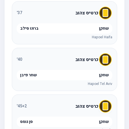
כרטיס צהוב
'
37
שחקן
ברונו סילב
Hapoel Haifa
כרטיס צהוב
'
40
שחקן
שחר פיבן
Hapoel Tel Aviv
כרטיס צהוב
'
45
+2
שחקן
סן גומס