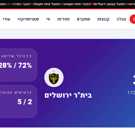
מכבי נתניה
חי
הפועל קטמון ירושלים
0–0
מכבי פתח תקווה
חי
הפועל פתח תקווה
0–1
מכבי נתניה
ס
טבלה
קבוצות
שחקנים
תחזיות
חי
סטטיסטיקה
עוד
▾
▾
כדורגל שליטה
72% / 28%
כרטיסים צהובים
בית"ר ירושלים
2 / 5