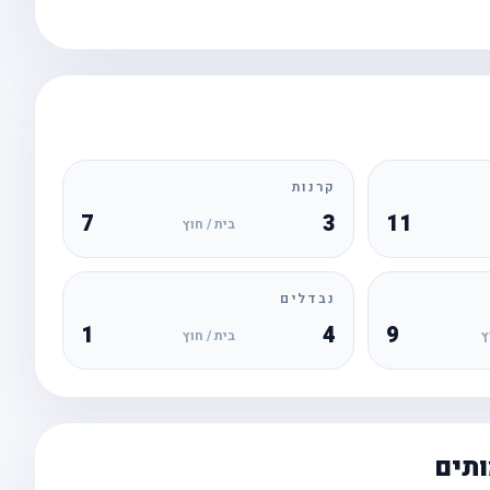
קרנות
7
3
11
בית / חוץ
נבדלים
1
4
9
ץ
בית / חוץ
ותים