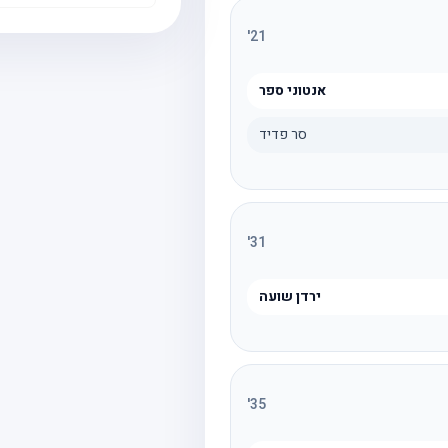
'
21
אנטוני ספר
סר פדיד
'
31
ירדן שועה
'
35