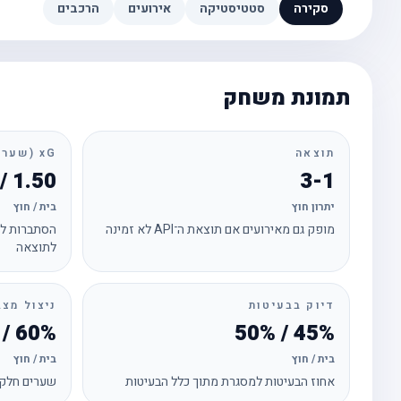
סקירה
סטטיסטיקה
אירועים
הרכבים
תמונת משחק
תוצאה
xG (שערים צפויים)
1.50 / 1.24
3-1
יתרון חוץ
בית / חוץ
מופק גם מאירועים אם תוצאת ה־API לא זמינה
הסתברות לכ
לתוצאה
דיוק בבעיטות
ניצול מצב
60% / 33%
45% / 50%
בית / חוץ
בית / חוץ
אחוז הבעיטות למסגרת מתוך כלל הבעיטות
שערים חלקי