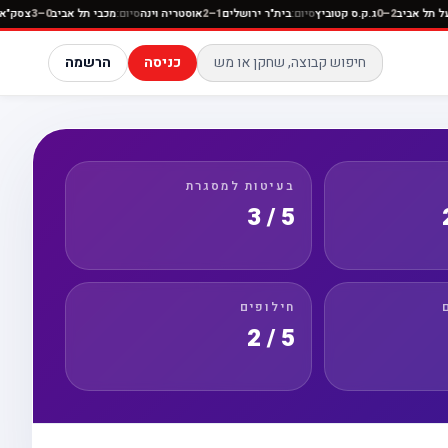
יום:
הפועל תל אביב
2–0
ג.ק.ס קטוביץ
סיום:
בית"ר ירושלים
1–2
אוסטריה וינה
סיום:
מכבי תל אביב
0–3
כניסה
הרשמה
בעיטות למסגרת
5 / 3
חילופים
5 / 2