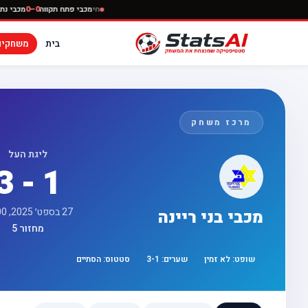
חי
מכבי פתח תקווה
0–0
בית
משחקים
מרכז משחק
ליגת העל
3 - 1
27 בספט׳ 2025, 17:00
מכבי בני ריינה
מחזור 5
שופט:
לא זמין
שערים:
1
-
3
סטטוס:
הסתיים