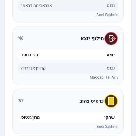
נכנס
אבראהימה דראמי
Bnei Sakhnin
חילוף יוצא
'
46
יוצא
דני גרופר
נכנס
קרווין אנדרדה
Maccabi Tel Aviv
כרטיס צהוב
'
57
שחקן
מרון גנטוס
Bnei Sakhnin