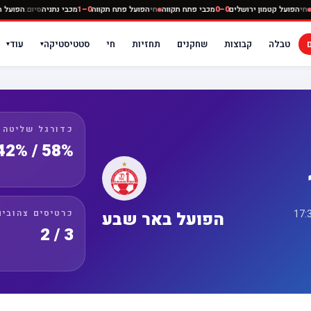
בי נתניה
חי
הפועל קטמון ירושלים
0–0
מכבי פתח תקווה
חי
הפועל פתח תקווה
0–1
מכבי נתניה
סיו
טבלה
קבוצות
שחקנים
תחזיות
חי
סטטיסטיקה
עוד
▾
▾
כדורגל שליטה
58% / 42%
כרטיסים צהובים
הפועל באר שבע
3 / 2