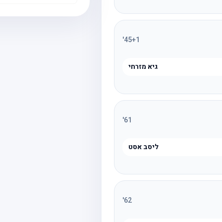
'
45
+1
גיא מזרחי
'
61
ליסב אסט
'
62