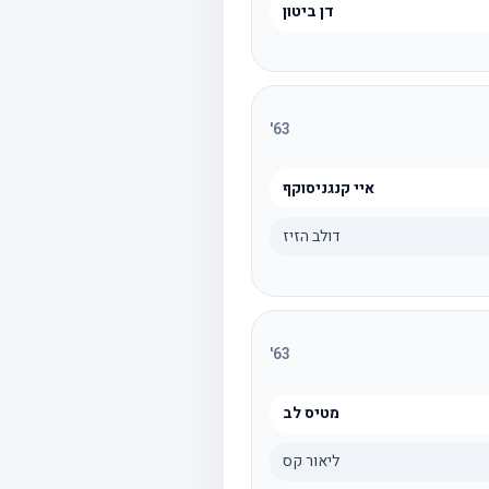
דן ביטון
'
63
איי קנגניסוקף
דולב הזיז
'
63
מטיס לב
ליאור קס