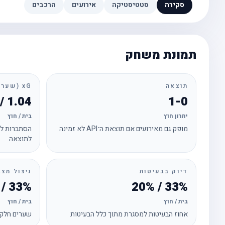
סקירה
סטטיסטיקה
אירועים
הרכבים
תמונת משחק
תוצאה
xG (שערים צפויים)
1.04 / 0.46
1-0
יתרון חוץ
בית / חוץ
מופק גם מאירועים אם תוצאת ה־API לא זמינה
הסתברות לכ
לתוצאה
דיוק בבעיטות
ניצול מצב
33% / 0%
33% / 20%
בית / חוץ
בית / חוץ
אחוז הבעיטות למסגרת מתוך כלל הבעיטות
שערים חלקי