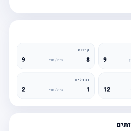
קרנות
9
8
9
ץ
בית / חוץ
נבדלים
2
1
12
בית / חוץ
ותים