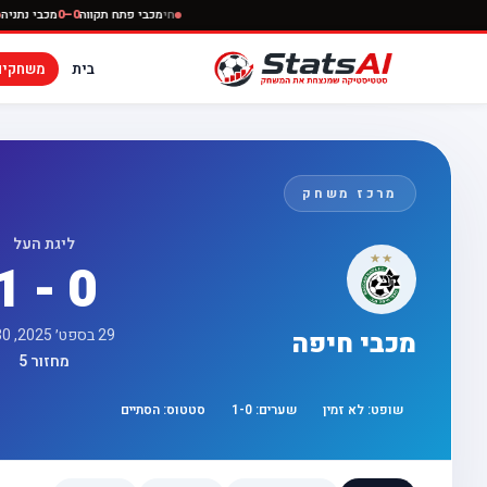
חי
מכבי פתח תקווה
0–0
מכ
בית
משחקים
מרכז משחק
ליגת העל
1 - 0
29 בספט׳ 2025, 17:30
מכבי חיפה
מחזור 5
שופט:
לא זמין
שערים:
0
-
1
סטטוס:
הסתיים