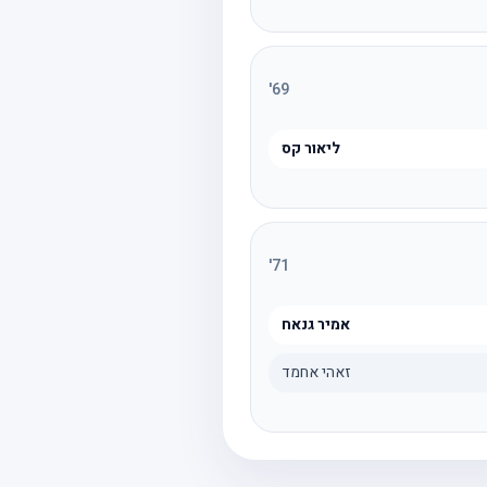
'
69
ליאור קס
'
71
אמיר גנאח
זאהי אחמד