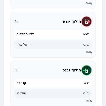
away
חילוף יוצא
'
46
יוצא
ליאור רפלוב
נכנס
רוי אלימלח
away
חילוף נכנס
'
60
יצא
קני סף
נכנס
אילי הג
away