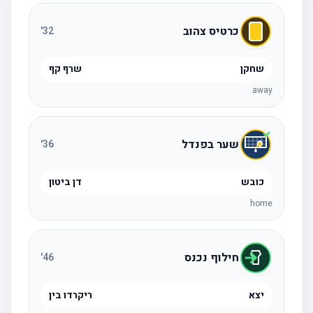
כרטיס צהוב
'
32
שחקן
שרף קף
away
שער בפנדל
'
36
כובש
דן ביטון
home
חילוף נכנס
'
46
יצא
ריקרדו בין