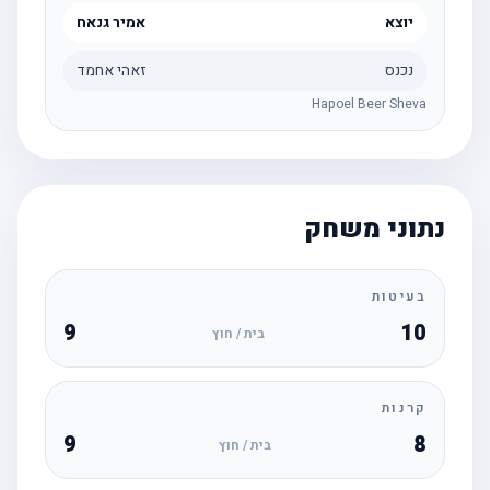
יוצא
אמיר גנאח
נכנס
זאהי אחמד
Hapoel Beer Sheva
נתוני משחק
בעיטות
9
10
בית / חוץ
קרנות
9
8
בית / חוץ