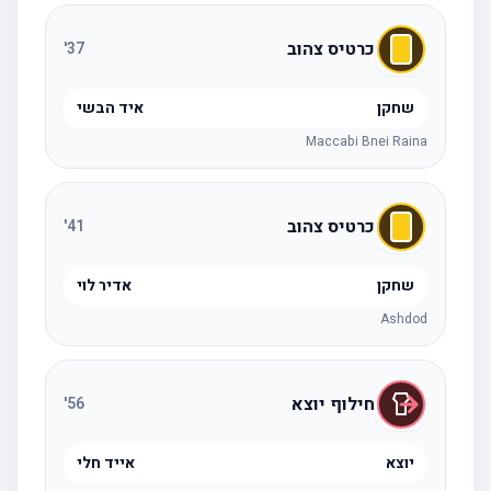
כרטיס צהוב
'
37
שחקן
איד הבשי
Maccabi Bnei Raina
כרטיס צהוב
'
41
שחקן
אדיר לוי
Ashdod
חילוף יוצא
'
56
יוצא
אייד חלי