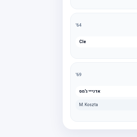
'
64
Cle
'
69
אדנייי ג'מס
M. Koszta