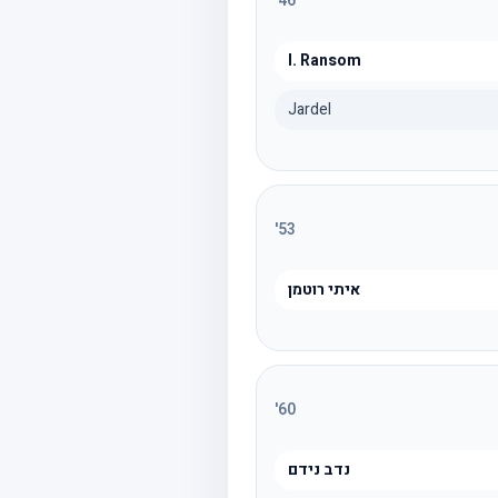
'
46
I. Ransom
Jardel
'
53
איתי רוטמן
'
60
נדב נידם