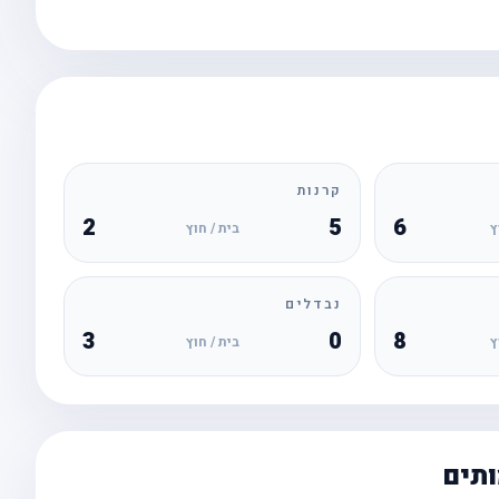
קרנות
2
5
6
ץ
בית / חוץ
נבדלים
3
0
8
ץ
בית / חוץ
ותים