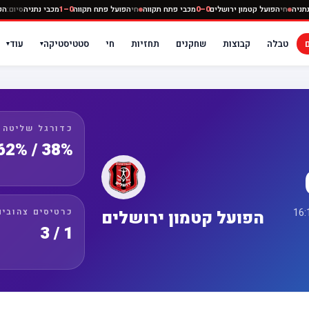
0–0
מכבי נתניה
חי
הפועל קטמון ירושלים
0–0
מכבי פתח תקווה
חי
הפועל פתח תקווה
0–1
מכבי נת
טבלה
קבוצות
שחקנים
תחזיות
חי
סטטיסטיקה
עוד
▾
▾
כדורגל שליטה
38% / 62%
כרטיסים צהובים
הפועל קטמון ירושלים
1 / 3