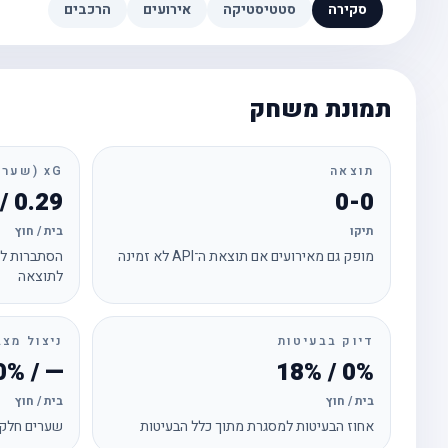
סקירה
סטטיסטיקה
אירועים
הרכבים
תמונת משחק
תוצאה
xG (שערים צפויים)
0.29 / 1.57
0-0
תיקו
בית / חוץ
מופק גם מאירועים אם תוצאת ה־API לא זמינה
הסתברות לכ
לתוצאה
דיוק בבעיטות
ניצול מצב
— / 0%
0% / 18%
בית / חוץ
בית / חוץ
אחוז הבעיטות למסגרת מתוך כלל הבעיטות
שערים חלקי