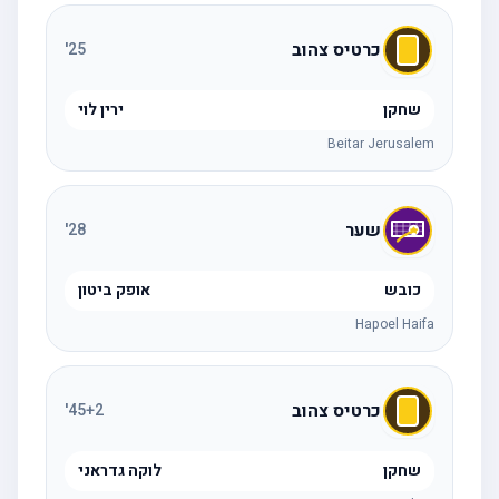
כרטיס צהוב
'
25
שחקן
ירין לוי
Beitar Jerusalem
שער
'
28
כובש
אופק ביטון
Hapoel Haifa
כרטיס צהוב
'
45
+2
שחקן
לוקה גדראני