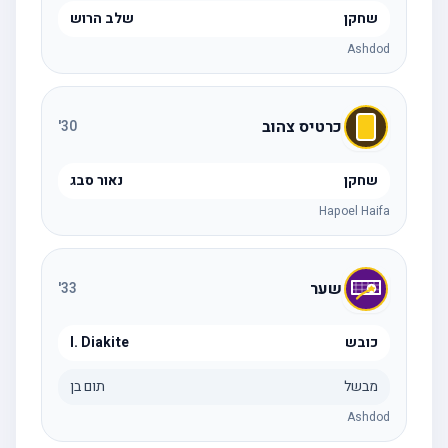
שחקן
שלב הרוש
Ashdod
כרטיס צהוב
'
30
שחקן
נאור סבג
Hapoel Haifa
שער
'
33
כובש
I. Diakite
מבשל
תום בן
Ashdod