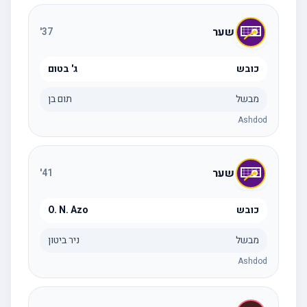
שער
'
37
כובש
ג' בטום
מבשל
תום בן
Ashdod
שער
'
41
כובש
O. N. Azo
מבשל
ניר ביטון
Ashdod