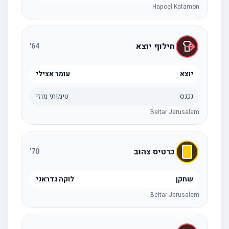
Hapoel Katamon
חילוף יוצא
'
64
יוצא
עומר אצילי
נכנס
טימותי מוזי
Beitar Jerusalem
כרטיס צהוב
'
70
שחקן
לוקה גדראני
Beitar Jerusalem