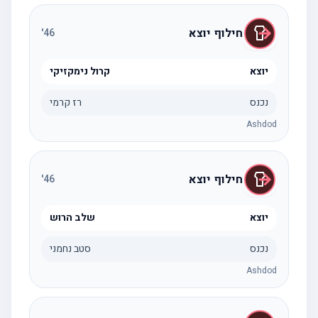
חילוף יוצא
'
46
יוצא
קרול נימקזיקי
נכנס
רז קרמי
Ashdod
חילוף יוצא
'
46
יוצא
שלב הרוש
נכנס
סטב נחמני
Ashdod