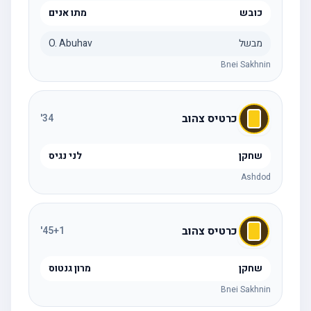
כובש
מתו אנים
מבשל
O. Abuhav
Bnei Sakhnin
כרטיס צהוב
'
34
שחקן
לני נגיס
Ashdod
כרטיס צהוב
'
45
+1
שחקן
מרון גנטוס
Bnei Sakhnin