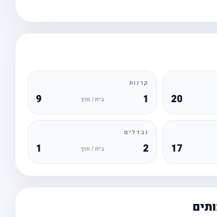
קרנות
9
1
20
בית / חוץ
נבדלים
1
2
17
בית / חוץ
ותים