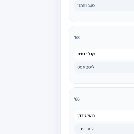
סטב נחמני
'
58
קנג'י גורה
ליסב אסט
'
66
רועי גורדן
ליאב פרד