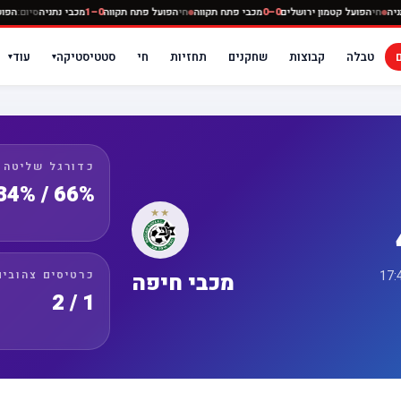
מכבי נתניה
חי
הפועל קטמון ירושלים
0–0
מכבי פתח תקווה
חי
הפועל פתח תקווה
0–1
מכבי נתני
טבלה
קבוצות
שחקנים
תחזיות
חי
סטטיסטיקה
עוד
▾
▾
כדורגל שליטה
66% / 34%
כרטיסים צהובים
מכבי חיפה
1 / 2