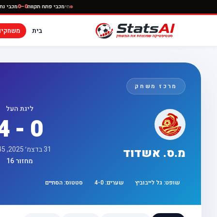
חי
מכבי פתח תקווה
0–0
בית
משחקים
מרכז משחק
ליגת העל
4 - 0
31 בדצמ׳ 2025, 17:45
מ.ס. אשדוד
מחזור 16
שופט:
גל לייבוביץ
שערים:
0
-
4
סטטוס:
הסתיים