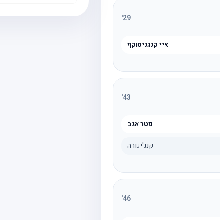
'
29
איי קנגניסוקף
'
43
פטר אגב
קנג'י גורה
'
46