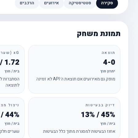
סקירה
סטטיסטיקה
אירועים
הרכבים
תמונת משחק
תוצאה
xG (שערים צפויים)
1.72 / 0.62
4-0
יתרון חוץ
בית / חוץ
מופק גם מאירועים אם תוצאת ה־API לא זמינה
הסתברות לכ
לתוצאה
דיוק בבעיטות
ניצול מצב
44% / 0%
45% / 13%
בית / חוץ
בית / חוץ
אחוז הבעיטות למסגרת מתוך כלל הבעיטות
שערים חלקי