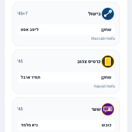
בישול
'
45
+7
שחקן
ליסב אסט
Maccabi Haifa
כרטיס צהוב
'
45
שחקן
תמיר ארבל
Hapoel Haifa
שער
'
45
כובש
גיא מלמד